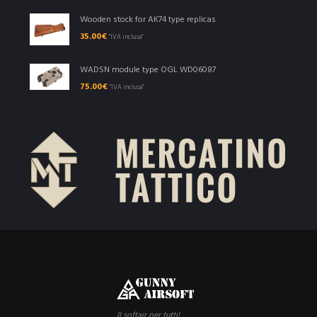
Wooden stock for AK74 type replicas
35.00
€
"IVA inclusa"
WADSN module type OGL WD06087
75.00
€
"IVA inclusa"
Il softair per tutti!