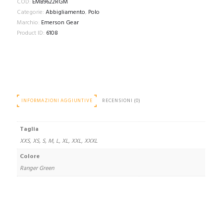
COD:
EMB9622RGM
quantità
Categorie:
Abbigliamento
,
Polo
Marchio:
Emerson Gear
Product ID:
6108
INFORMAZIONI AGGIUNTIVE
RECENSIONI (0)
Taglia
XXS, XS, S, M, L, XL, XXL, XXXL
Colore
Ranger Green