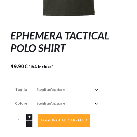
EPHEMERA TACTICAL
POLO SHIRT
49.90
€
"IVA inclusa"
Taglia
Colore
EPHEMERA
AGGIUNGI AL CARRELLO
TACTICAL
POLO
SHIRT