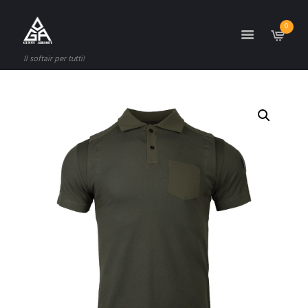
0
Il softair per tutti!