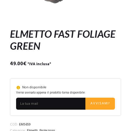
ELMETTO FAST FOLIAGE
GREEN
49.00
€
"IVA inclusa"
Non disponibile
Verrai avvisato appena il prodotto torna disponibile:
AVVISAMI!
COD:
EM5659
Categorie:
Elmetti
,
Protezioni