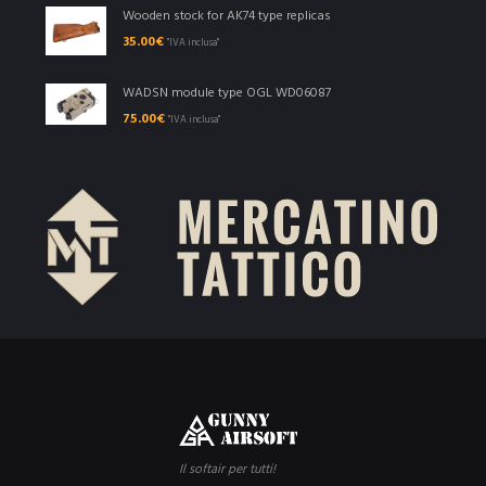
Wooden stock for AK74 type replicas
35.00
€
"IVA inclusa"
WADSN module type OGL WD06087
75.00
€
"IVA inclusa"
Il softair per tutti!