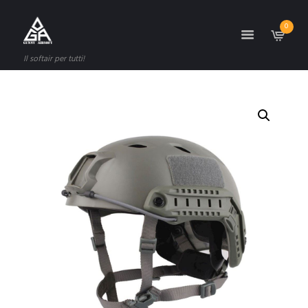
0
Il softair per tutti!