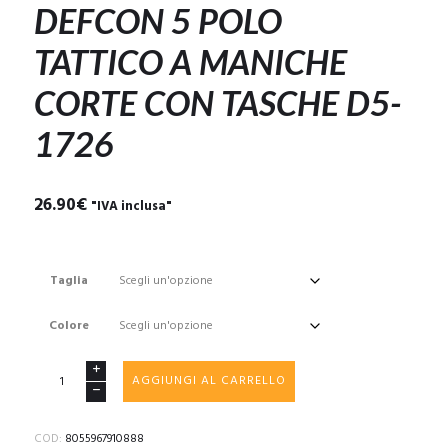
DEFCON 5 POLO
TATTICO A MANICHE
CORTE CON TASCHE D5-
1726
26.90
€
"IVA inclusa"
Taglia
Colore
DEFCON
AGGIUNGI AL CARRELLO
5
POLO
TATTICO
COD:
8055967910888