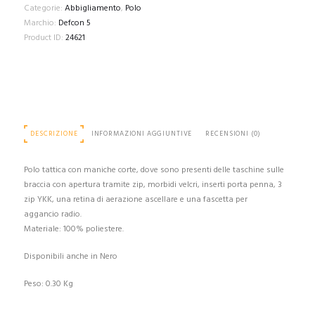
A
Categorie:
Abbigliamento
,
Polo
MANICHE
Marchio:
Defcon 5
CORTE
Product ID:
24621
CON
TASCHE
D5-
1726
quantità
DESCRIZIONE
INFORMAZIONI AGGIUNTIVE
RECENSIONI (0)
Polo tattica con maniche corte, dove sono presenti delle taschine sulle
braccia con apertura tramite zip, morbidi velcri, inserti porta penna, 3
zip YKK, una retina di aerazione ascellare e una fascetta per
aggancio radio.
Materiale: 100% poliestere.
Disponibili anche in Nero
Peso: 0.30 Kg