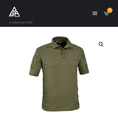
0
Il softair per tutti!