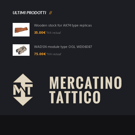
ULTIMI PRODOTTI
Wooden stock for AK74 type replicas
35.00
€
"IVA inclusa"
WADSN module type OGL WD06087
75.00
€
"IVA inclusa"