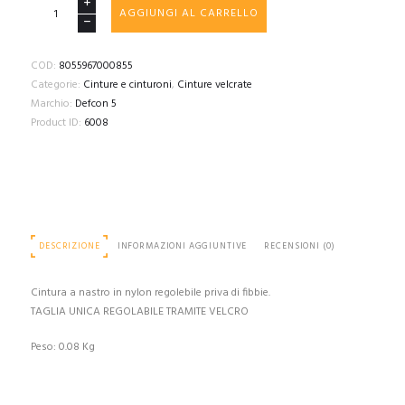
D5-
AGGIUNGI AL CARRELLO
BE/VE
OD
Velcro
COD:
8055967000855
Belt
Categorie:
Cinture e cinturoni
,
Cinture velcrate
OD
Marchio:
Defcon 5
GREEN
Product ID:
6008
quantità
DESCRIZIONE
INFORMAZIONI AGGIUNTIVE
RECENSIONI (0)
Cintura a nastro in nylon regolebile priva di fibbie.
TAGLIA UNICA REGOLABILE TRAMITE VELCRO
Peso: 0.08 Kg