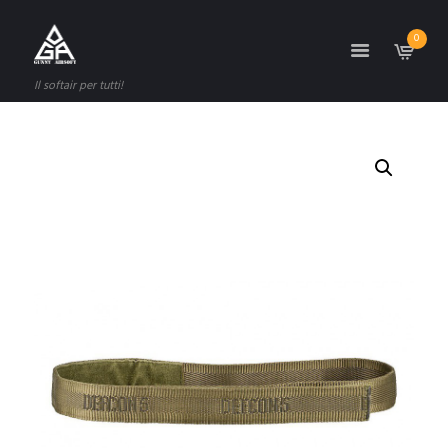
0
Il softair per tutti!