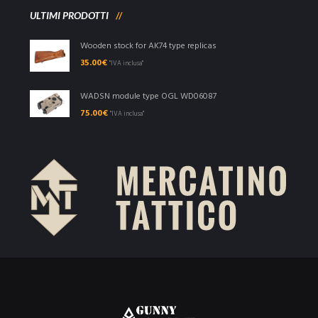
ULTIMI PRODOTTI
Wooden stock for AK74 type replicas
35.00
€
"IVA inclusa"
WADSN module type OGL WD06087
75.00
€
"IVA inclusa"