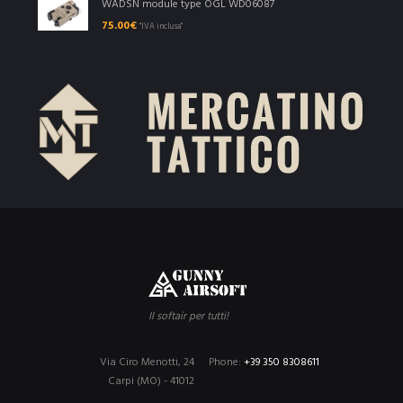
WADSN module type OGL WD06087
75.00
€
"IVA inclusa"
Il softair per tutti!
Via Ciro Menotti, 24
Phone:
+39 350 8308611
Carpi (MO) - 41012