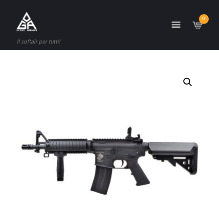
0
Il softair per tutti!