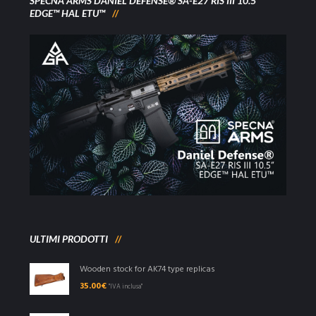
SPECNA ARMS DANIEL DEFENSE® SA-E27 RIS III 10.5”
EDGE™ HAL ETU™
ULTIMI PRODOTTI
Wooden stock for AK74 type replicas
35.00
€
"IVA inclusa"