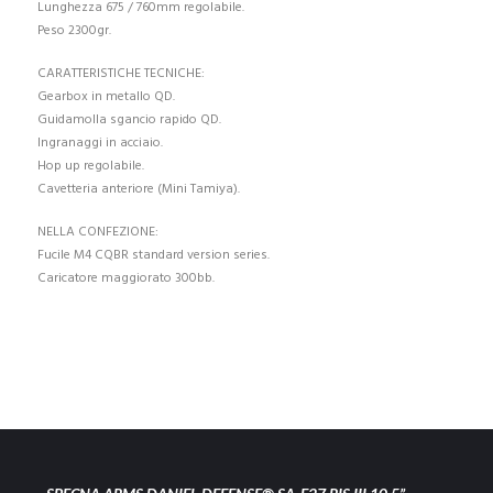
Lunghezza 675 / 760mm regolabile.
Peso 2300gr.
CARATTERISTICHE TECNICHE:
Gearbox in metallo QD.
Guidamolla sgancio rapido QD.
Ingranaggi in acciaio.
Hop up regolabile.
Cavetteria anteriore (Mini Tamiya).
NELLA CONFEZIONE:
Fucile M4 CQBR standard version series.
Caricatore maggiorato 300bb.