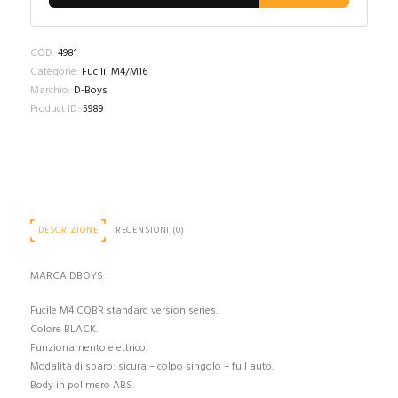
COD:
4981
Categorie:
Fucili
,
M4/M16
Marchio:
D-Boys
Product ID:
5989
DESCRIZIONE
RECENSIONI (0)
MARCA DBOYS
Fucile M4 CQBR standard version series.
Colore BLACK.
Funzionamento elettrico.
Modalità di sparo: sicura – colpo singolo – full auto.
Body in polimero ABS.