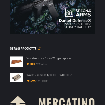
ULTIMI PRODOTTI
Wooden stock for AK74 type replicas
35.00
€
"IVA inclusa"
WADSN module type OGL WD06087
75.00
€
"IVA inclusa"