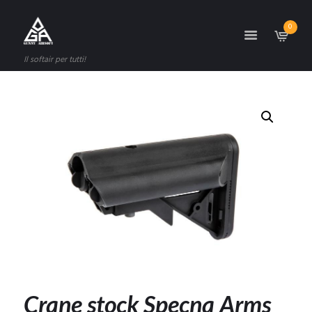
0
Il softair per tutti!
Crane stock Specna Arms