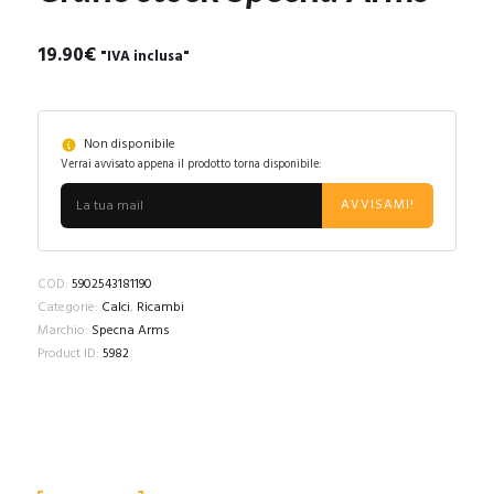
19.90
€
"IVA inclusa"
Non disponibile
Verrai avvisato appena il prodotto torna disponibile:
AVVISAMI!
COD:
5902543181190
Categorie:
Calci
,
Ricambi
Marchio:
Specna Arms
Product ID:
5982