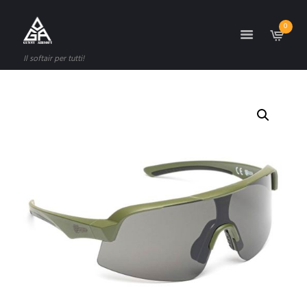
0
Il softair per tutti!