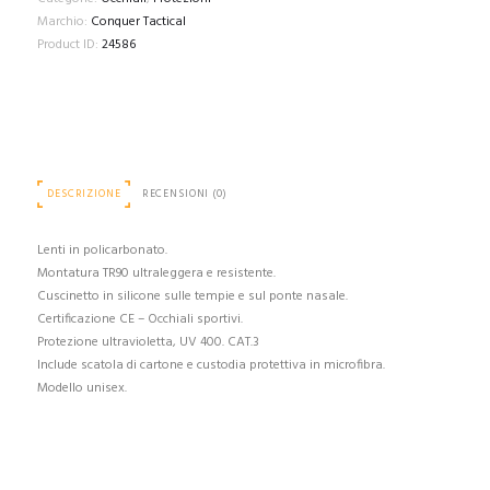
Marchio:
Conquer Tactical
Product ID:
24586
DESCRIZIONE
RECENSIONI (0)
Lenti in policarbonato.
Montatura TR90 ultraleggera e resistente.
Cuscinetto in silicone sulle tempie e sul ponte nasale.
Certificazione CE – Occhiali sportivi.
Protezione ultravioletta, UV 400. CAT.3
Include scatola di cartone e custodia protettiva in microfibra.
Modello unisex.