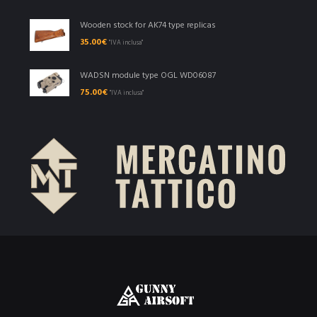
Wooden stock for AK74 type replicas
35.00
€
"IVA inclusa"
WADSN module type OGL WD06087
75.00
€
"IVA inclusa"