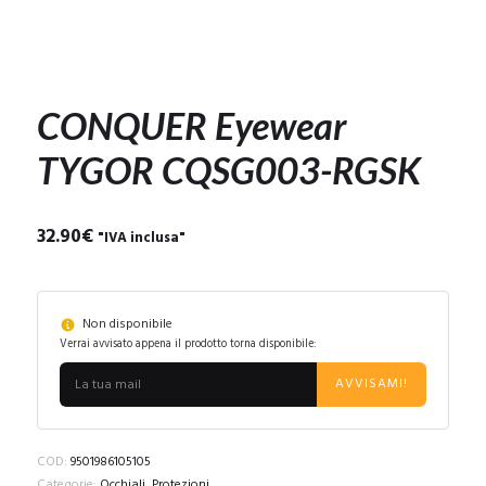
CONQUER Eyewear
TYGOR CQSG003-RGSK
32.90
€
"IVA inclusa"
Non disponibile
Verrai avvisato appena il prodotto torna disponibile:
AVVISAMI!
COD:
9501986105105
Categorie:
Occhiali
,
Protezioni