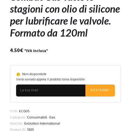
stagioni con olio di silicone
per lubrificare le valvole.
Formato da 120ml
4.50
€
"IVA inclusa"
Non disponibile
Verrai avvisato appena il prodotto torna disponibile:
AVVISAMI!
COD:
ECG05
Categorie:
Consumabili
,
Gas
Marchio:
Evolution International
Product ID:
5925