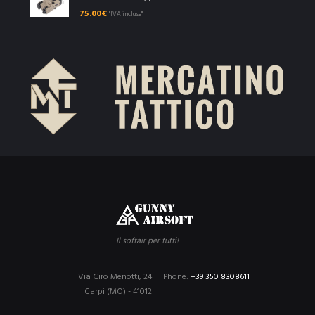
75.00
€
"IVA inclusa"
Il softair per tutti!
Via Ciro Menotti, 24
Phone:
+39 350 8308611
Carpi (MO) - 41012