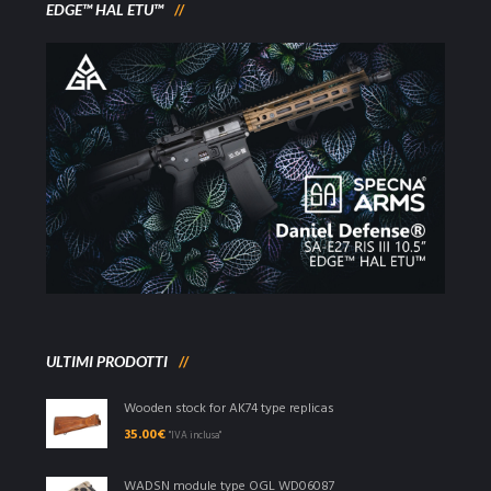
EDGE™ HAL ETU™
ULTIMI PRODOTTI
Wooden stock for AK74 type replicas
35.00
€
"IVA inclusa"
WADSN module type OGL WD06087