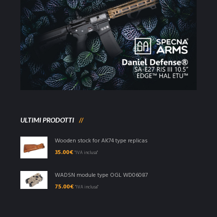
ULTIMI PRODOTTI
Wooden stock for AK74 type replicas
35.00
€
"IVA inclusa"
WADSN module type OGL WD06087
75.00
€
"IVA inclusa"