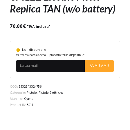
Replica TAN (w/o battery)
70.00
€
"IVA inclusa"
Non disponibile
Verrai avvisato appena il prodotto torna disponibile:
AVVISAMI!
COD:
5902543024756
Categorie:
Pistole
,
Pistole Elettriche
Marchio:
Cyma
Product ID:
5914