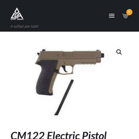
0
Il softair per tutti!
CM122 Electric Pistol