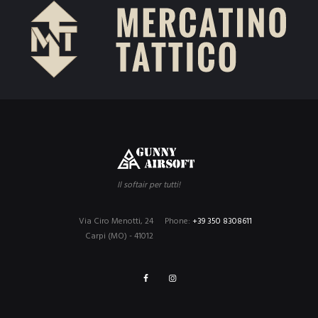
Il softair per tutti!
Via Ciro Menotti, 24
Phone:
+39 350 8308611
Carpi (MO) - 41012