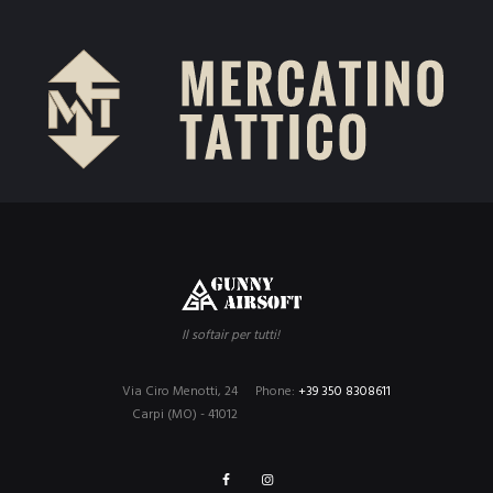
Il softair per tutti!
Via Ciro Menotti, 24
Phone:
+39 350 8308611
Carpi (MO) - 41012