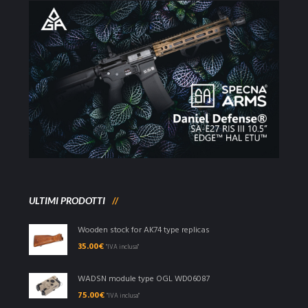
ULTIMI PRODOTTI
Wooden stock for AK74 type replicas
35.00
€
"IVA inclusa"
WADSN module type OGL WD06087
75.00
€
"IVA inclusa"