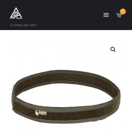
0
Il softair per tutti!