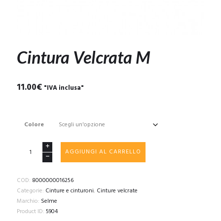
Cintura Velcrata M
11.00
€
"IVA inclusa"
Colore
Cintura
AGGIUNGI AL CARRELLO
Velcrata
M
quantità
COD:
8000000016256
Categorie:
Cinture e cinturoni
,
Cinture velcrate
Marchio:
Selme
Product ID:
5904