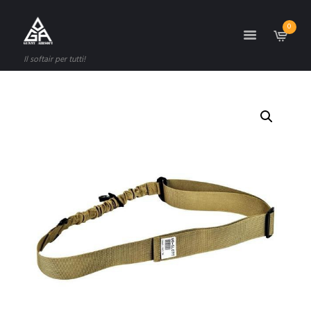
0
Il softair per tutti!