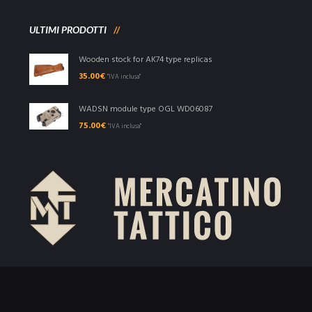
ULTIMI PRODOTTI
Wooden stock for AK74 type replicas
35.00
€
"IVA inclusa"
WADSN module type OGL WD06087
75.00
€
"IVA inclusa"