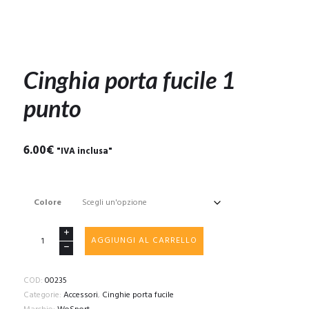
Cinghia porta fucile 1
punto
6.00
€
"IVA inclusa"
Colore
Cinghia
AGGIUNGI AL CARRELLO
porta
fucile
1
COD:
00235
punto
Categorie:
Accessori
,
Cinghie porta fucile
quantità