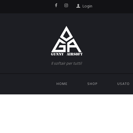
Login
Il softair per tutti!
HOME
SHOP
USATO