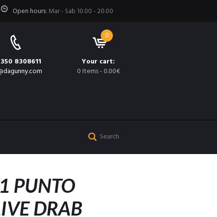
Open hours:
Mar - Sab 10.00 - 20.00
0
 350 8308611
Your cart:
@dagunny.com
0 Items
-
0.00€
 1 PUNTO
IVE DRAB