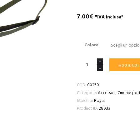
7.00
€
"IVA inclusa"
Colore
CINGHIA
AGGIUNGI
A
1
COD:
00250
PUNTO
Categorie:
Accessori
,
Cinghie port
BUNGEE
Marchio:
Royal
OLIVE
Product ID:
28033
DRAB
quantità