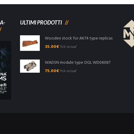
A-
ULTIMI PRODOTTI
Wooden stock for AK74 type replicas
35.00
€
"IVA inclusa"
WADSN module type OGL WD06087
75.00
€
"IVA inclusa"