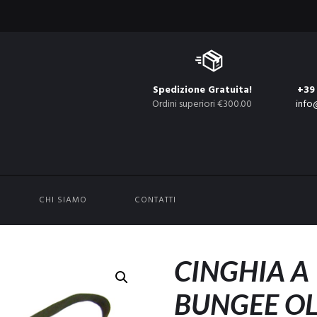
Spedizione Gratuita!
+39
Ordini superiori €300.00
info
CHI SIAMO
CONTATTI
CINGHIA A
BUNGEE OL