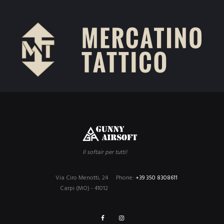
Il softair per tutti!
Via Ciro Menotti, 24
Phone:
+39 350 8308611
Carpi (MO) - 41012