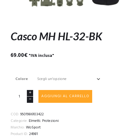
Casco MH HL-32-BK
69.00
€
"IVA inclusa"
Colore
Casco
AGGIUNGI AL CARRELLO
MH
HL-
32-
COD:
9501986103422
BK
Categorie:
Elmetti
,
Protezioni
quantità
Marchio:
WoSport
Product ID:
24981