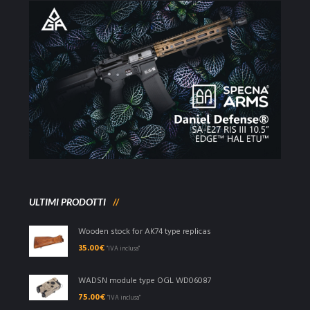
ULTIMI PRODOTTI
Wooden stock for AK74 type replicas
35.00
€
"IVA inclusa"
WADSN module type OGL WD06087
75.00
€
"IVA inclusa"