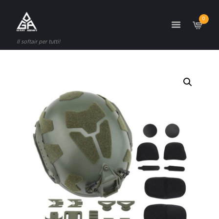
0
Il softair per tutti!