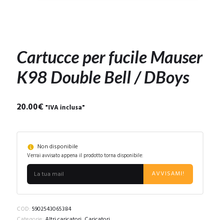
Cartucce per fucile Mauser
K98 Double Bell / DBoys
20.00
€
"IVA inclusa"
Non disponibile
Verrai avvisato appena il prodotto torna disponibile:
AVVISAMI!
COD:
5902543065384
Categorie:
Altri caricatori
,
Caricatori