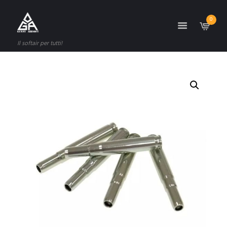
0
Il softair per tutti!