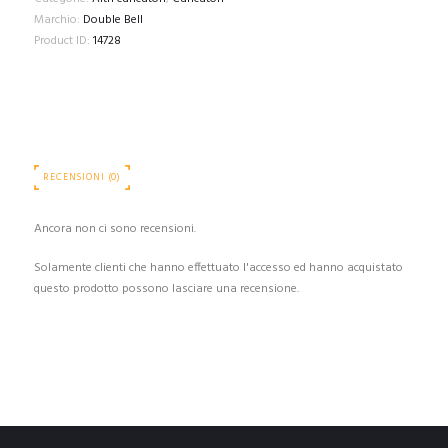
Marchio:
Double Bell
Product ID:
14728
RECENSIONI (0)
Ancora non ci sono recensioni.
Solamente clienti che hanno effettuato l'accesso ed hanno acquistato
questo prodotto possono lasciare una recensione.