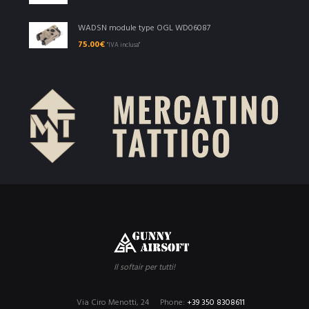
WADSN module type OGL WD06087
75.00
€
"IVA inclusa"
Il softair per tutti!
Via Ciro Menotti, 24
Phone:
+39 350 8308611