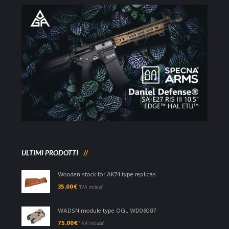
ULTIMI PRODOTTI
Wooden stock for AK74 type replicas
35.00
€
"IVA inclusa"
WADSN module type OGL WD06087
75.00
€
"IVA inclusa"