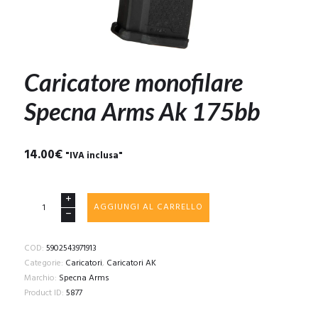
Caricatore monofilare
Specna Arms Ak 175bb
14.00
€
"IVA inclusa"
Caricatore
AGGIUNGI AL CARRELLO
monofilare
Specna
Arms
COD:
5902543971913
Ak
Categorie:
Caricatori
,
Caricatori AK
175bb
Marchio:
Specna Arms
quantità
Product ID:
5877