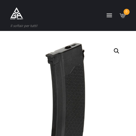
0
Il softair per tutti!