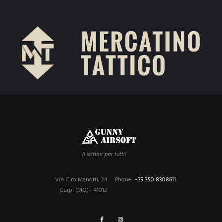
Il softair per tutti!
Via Ciro Menotti, 24
Phone:
+39 350 8308611
Carpi (MO) - 41012