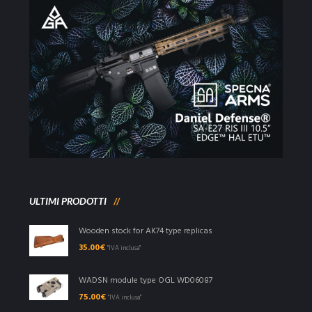
ULTIMI PRODOTTI
Wooden stock for AK74 type replicas
35.00
€
"IVA inclusa"
WADSN module type OGL WD06087
75.00
€
"IVA inclusa"