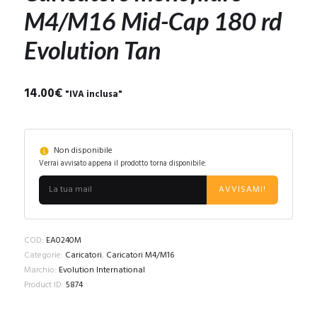
M4/M16 Mid-Cap 180 rd
Evolution Tan
14.00
€
"IVA inclusa"
Non disponibile
Verrai avvisato appena il prodotto torna disponibile:
AVVISAMI!
COD:
EA0240M
Categorie:
Caricatori
,
Caricatori M4/M16
Marchio:
Evolution International
Product ID:
5874