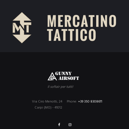
Il softair per tutti!
Via Ciro Menotti, 24
Phone:
+39 350 8308611
Carpi (MO) - 41012