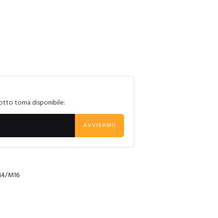
otto torna disponibile:
AVVISAMI!
 M4/M16