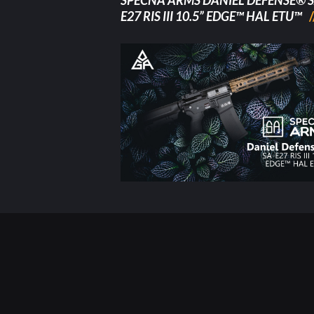
SPECNA ARMS DANIEL DEFENSE® S
E27 RIS III 10.5” EDGE™ HAL ETU™