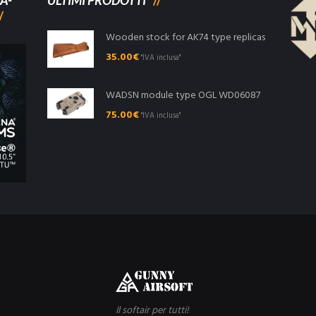
A-
ULTIMI PRODOTTI
Wooden stock for AK74 type replicas
35.00
€
"IVA inclusa"
WADSN module type OGL WD06087
75.00
€
"IVA inclusa"
Il softair per tutti!