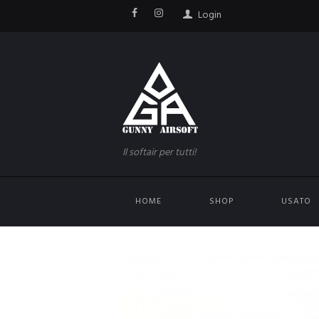
Login
Il softair per tutti!
HOME
SHOP
USATO