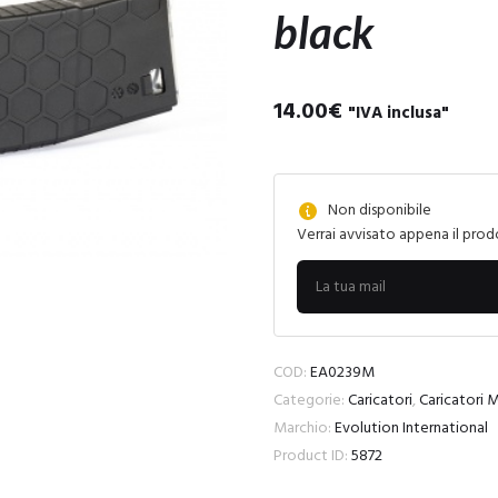
black
14.00
€
"IVA inclusa"
Non disponibile
Verrai avvisato appena il prod
COD:
EA0239M
Categorie:
Caricatori
,
Caricatori
Marchio:
Evolution International
Product ID:
5872