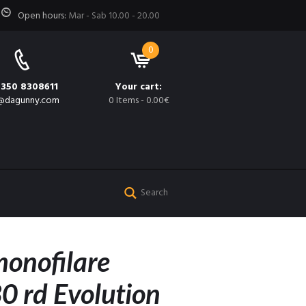
Open hours:
Mar - Sab 10.00 - 20.00
0
 350 8308611
Your cart:
@dagunny.com
0 Items
-
0.00€
monofilare
 rd Evolution