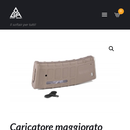
0
Il softair per tutti!
Caricatore maggiorato