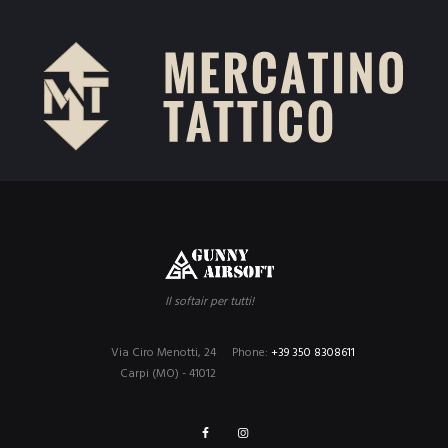
Il softair per tutti!
Via Ciro Menotti, 24
Phone:
+39 350 8308611
Carpi (MO) - 41012