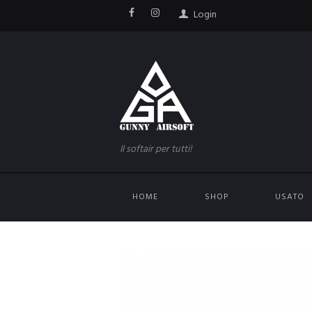
Login
Il softair per tutti!
HOME
SHOP
USATO