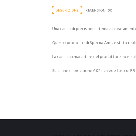
DESCRIZIONE
RECENSIONI (0)
Una canna di precisione interna accuratamente 
Questo prodotto di Specna Arms è stato realizz
La canna ha marcature del produttore incise al 
Su canne di precisione 6.02 richiede l’uso di BB 