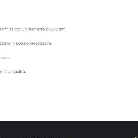
rifinita con un diametro di 6,02 mm.
ato in acciaio inossidabile.
laser.
di alta qualità.