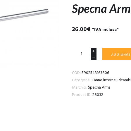
Specna Arm
26.00
€
"IVA inclusa"
Canna
AGGIUNGI
interna
363mm
COD:
5902543163806
Diametro
Categorie:
Canne interne
,
Ricamb
interno
Marchio:
Specna Arms
6.02mm
Product ID:
28032
Specna
Arms
quantità