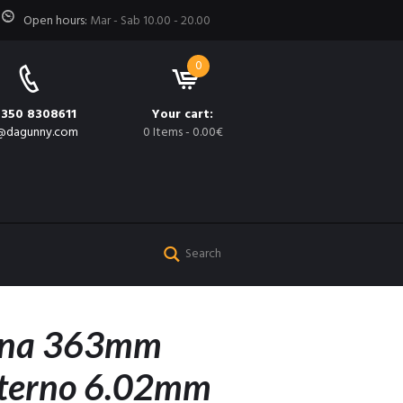
Open hours:
Mar - Sab 10.00 - 20.00
0
 350 8308611
Your cart:
@dagunny.com
0 Items
-
0.00€
rna 363mm
nterno 6.02mm