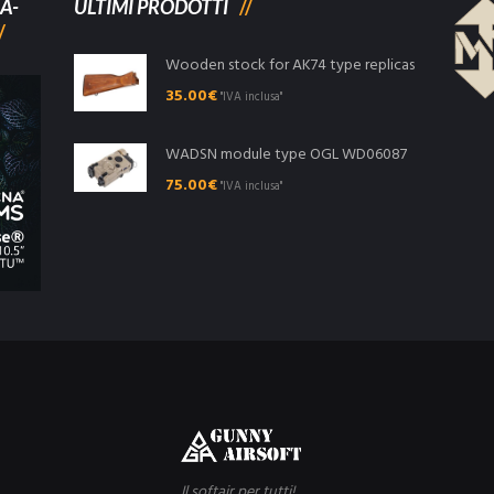
A-
ULTIMI PRODOTTI
Wooden stock for AK74 type replicas
35.00
€
"IVA inclusa"
WADSN module type OGL WD06087
75.00
€
"IVA inclusa"
Il softair per tutti!