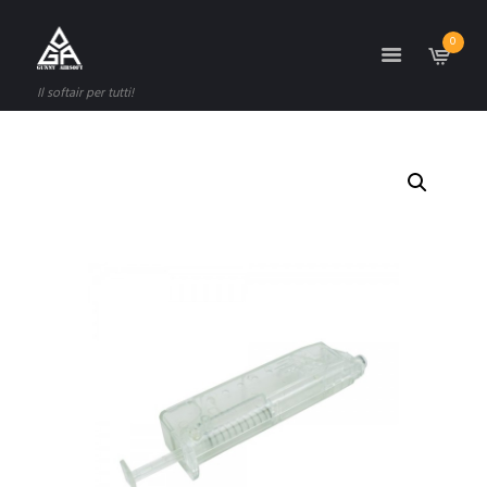
0
Il softair per tutti!