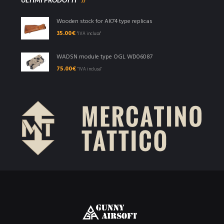
Wooden stock for AK74 type replicas
35.00
€
"IVA inclusa"
WADSN module type OGL WD06087
75.00
€
"IVA inclusa"