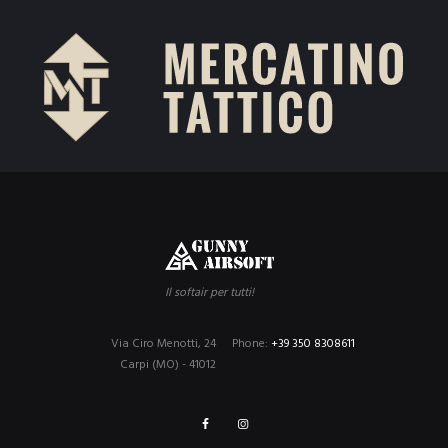
Il softair per tutti!
Via Ciro Menotti, 24
Phone:
+39 350 8308611
Carpi (MO) - 41012