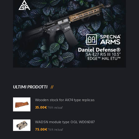
ULTIMI PRODOTTI
Wooden stock for AK74 type replicas
35.00
€
"IVA inclusa"
WADSN module type OGL WD06087
75.00
€
"IVA inclusa"