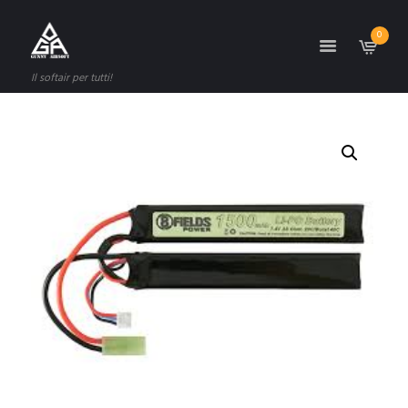
0
Il softair per tutti!