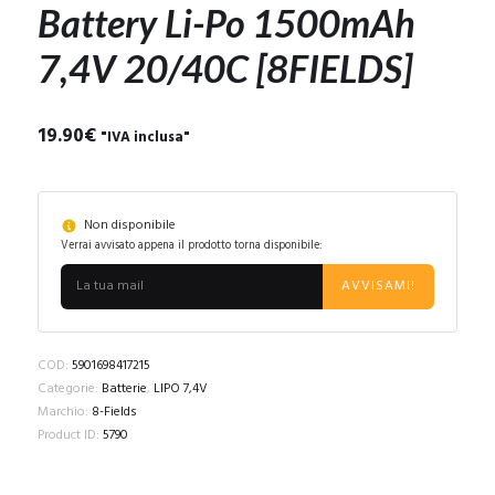
Battery Li-Po 1500mAh
7,4V 20/40C [8FIELDS]
19.90
€
"IVA inclusa"
Non disponibile
Verrai avvisato appena il prodotto torna disponibile:
AVVISAMI!
COD:
5901698417215
Categorie:
Batterie
,
LIPO 7,4V
Marchio:
8-Fields
Product ID:
5790