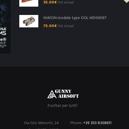
35.00
€
"IVA inclusa"
WADSN module type OGL WD06087
75.00
€
"IVA inclusa"
Il softair per tutti!
Via Ciro Menotti, 24
Phone:
+39 350 8308611