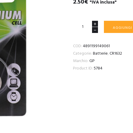
2.50
€
"IVA inclusa"
Battery
AGGIUNGI
CR1632
3V
COD:
4891199149061
quantità
Categorie:
Batterie
,
CR1632
Marchio:
GP
Product ID:
5784