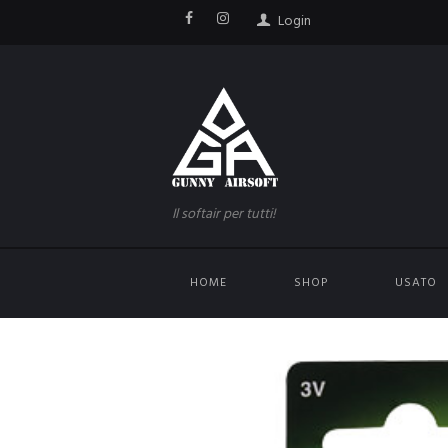
Login
Il softair per tutti!
HOME
SHOP
USATO