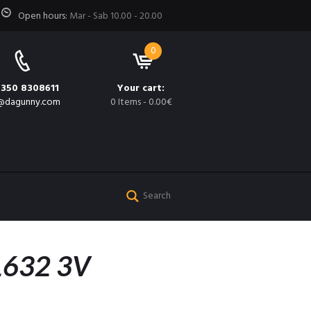
Open hours:
Mar - Sab 10.00 - 20.00
0
 350 8308611
Your cart:
@dagunny.com
0 Items
-
0.00€
1632 3V