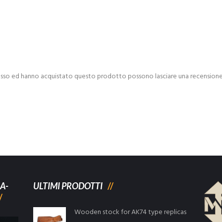
esso ed hanno acquistato questo prodotto possono lasciare una recensione
A-
ULTIMI PRODOTTI
Wooden stock for AK74 type replicas