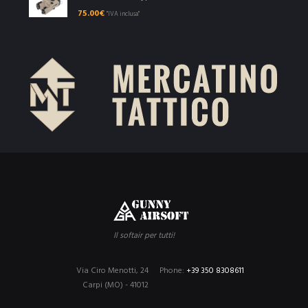
75.00
€
"IVA inclusa"
Il softair per tutti!
Via Ciro Menotti, 24
Phone:
+39 350 8308611
Carpi (MO) - 41012