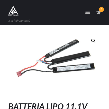
0
Il softair per tutti!
BATTERIA LIPO 11.1V