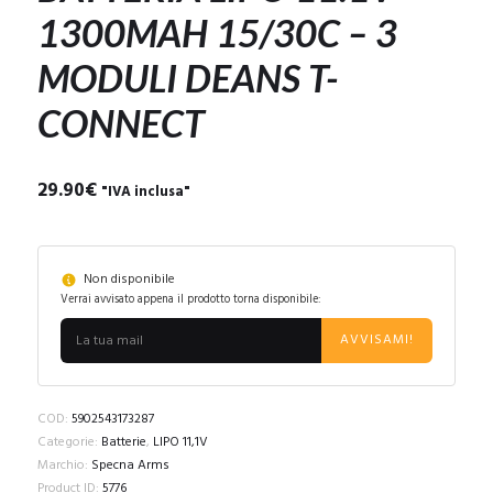
1300MAH 15/30C – 3
MODULI DEANS T-
CONNECT
29.90
€
"IVA inclusa"
Non disponibile
Verrai avvisato appena il prodotto torna disponibile:
AVVISAMI!
COD:
5902543173287
Categorie:
Batterie
,
LIPO 11,1V
Marchio:
Specna Arms
Product ID:
5776