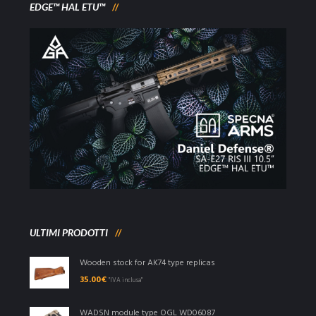
EDGE™ HAL ETU™
ULTIMI PRODOTTI
Wooden stock for AK74 type replicas
35.00
€
"IVA inclusa"
WADSN module type OGL WD06087