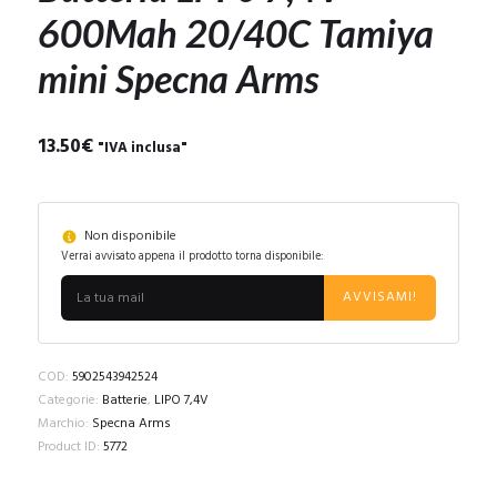
600Mah 20/40C Tamiya
mini Specna Arms
13.50
€
"IVA inclusa"
Non disponibile
Verrai avvisato appena il prodotto torna disponibile:
AVVISAMI!
COD:
5902543942524
Categorie:
Batterie
,
LIPO 7,4V
Marchio:
Specna Arms
Product ID:
5772