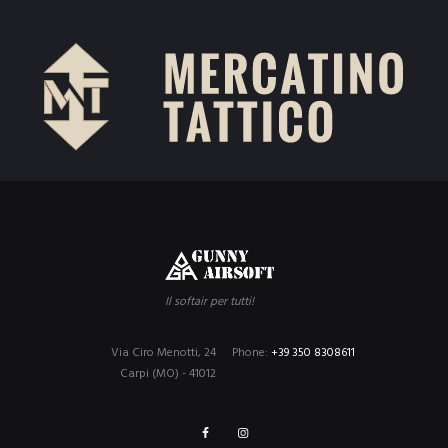
Il softair per tutti!
Via Ciro Menotti, 24
Phone:
+39 350 8308611
Carpi (MO) - 41012