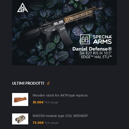
ULTIMI PRODOTTI
Wooden stock for AK74 type replicas
35.00
€
"IVA inclusa"
WADSN module type OGL WD06087
75.00
€
"IVA inclusa"