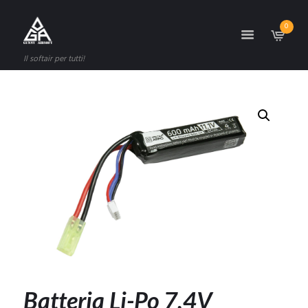
0
Il softair per tutti!
Batteria Li-Po 7,4V