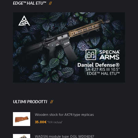
EDGE™ HAL ETU™
ULTIMI PRODOTTI
Wooden stock for AK74 type replicas
35.00
€
"IVA inclusa"
WADSN module type OGL WD06087