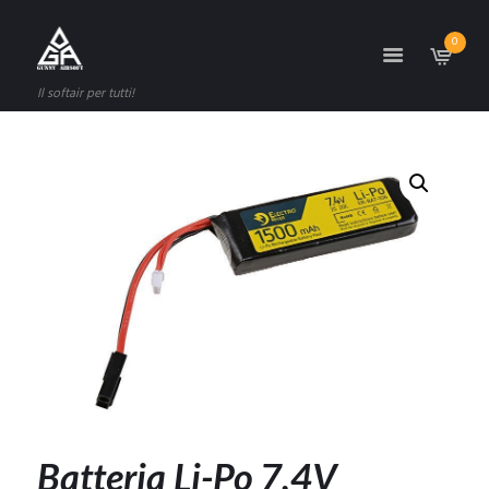
0
Il softair per tutti!
Batteria Li-Po 7,4V