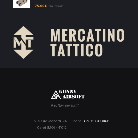
75.00
€
"IVA inclusa"
Il softair per tutti!
Via Ciro Menotti, 24
Phone:
+39 350 8308611
Carpi (MO) - 41012