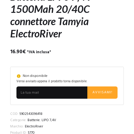
1500Mah 20/40C
connettore Tamyia
ElectroRiver
16.90
€
"IVA inclusa"
Non disponibile
Verrai avvisato appena il prodotto torna disponibile:
AVVISAMI!
COD:
5902543096418
Categorie:
Batterie
,
LIPO 7,4V
Marchio:
ElectroRiver
Product ID:
5770