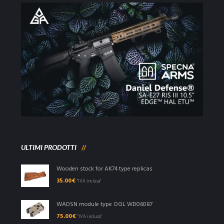
ULTIMI PRODOTTI
Wooden stock for AK74 type replicas
35.00
€
"IVA inclusa"
WADSN module type OGL WD06087
75.00
€
"IVA inclusa"