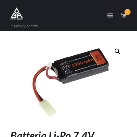
0
Il softair per tutti!
Batteria Li-Po 7,4V