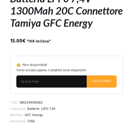
1300Mah 20C Connettore
Tamiya GFC Energy
15.00
€
"IVA inclusa"
Non disponibile
Verrai avvisato appena il prodotto torna disponibile:
AVVISAMI!
COD:
5902543095602
Categorie:
Batterie
,
LIPO 7,4V
Marchio:
GFC Energy
Product ID:
5766