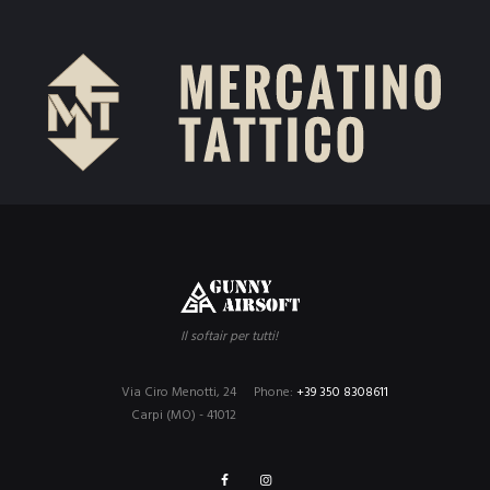
Il softair per tutti!
Via Ciro Menotti, 24
Phone:
+39 350 8308611
Carpi (MO) - 41012