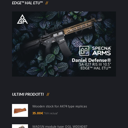
EDGE™ HAL ETU™
ULTIMI PRODOTTI
Wooden stock for AK74 type replicas
35.00
€
"IVA inclusa"
WADSN module type OGL WD06087