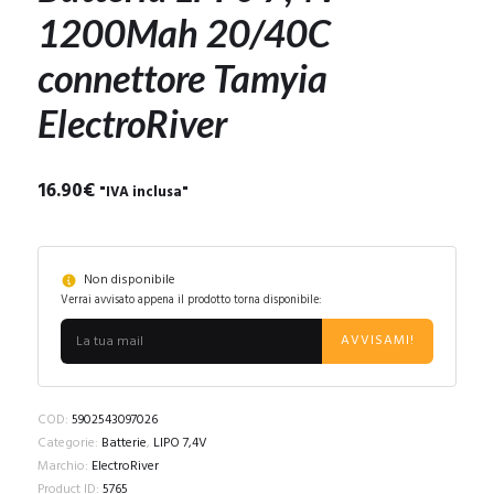
1200Mah 20/40C
connettore Tamyia
ElectroRiver
16.90
€
"IVA inclusa"
Non disponibile
Verrai avvisato appena il prodotto torna disponibile:
AVVISAMI!
COD:
5902543097026
Categorie:
Batterie
,
LIPO 7,4V
Marchio:
ElectroRiver
Product ID:
5765