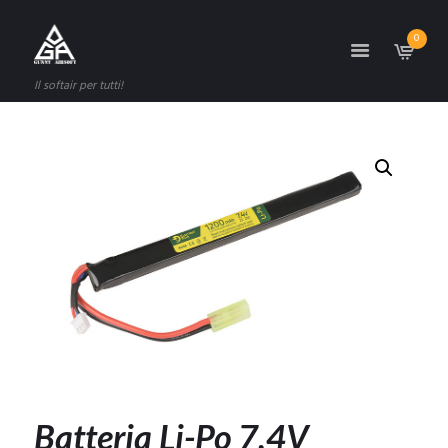
0
Il softair per tutti!
Batteria Li-Po 7,4V