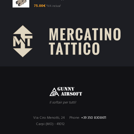
75.00
€
"IVA inclusa"
Il softair per tutti!
Via Ciro Menotti, 24
Phone:
+39 350 8308611
Carpi (MO) - 41012