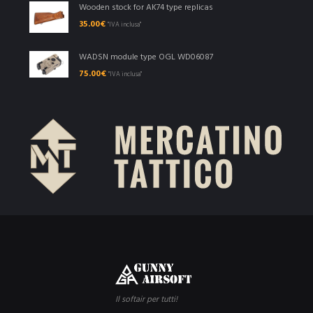
Wooden stock for AK74 type replicas
35.00
€
"IVA inclusa"
WADSN module type OGL WD06087
75.00
€
"IVA inclusa"
Il softair per tutti!