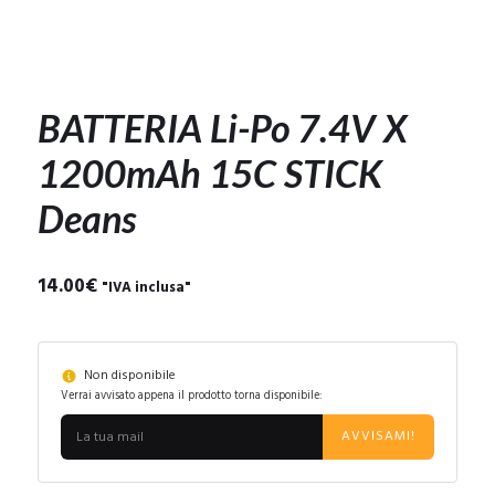
BATTERIA Li-Po 7.4V X
1200mAh 15C STICK
Deans
14.00
€
"IVA inclusa"
Non disponibile
Verrai avvisato appena il prodotto torna disponibile:
AVVISAMI!