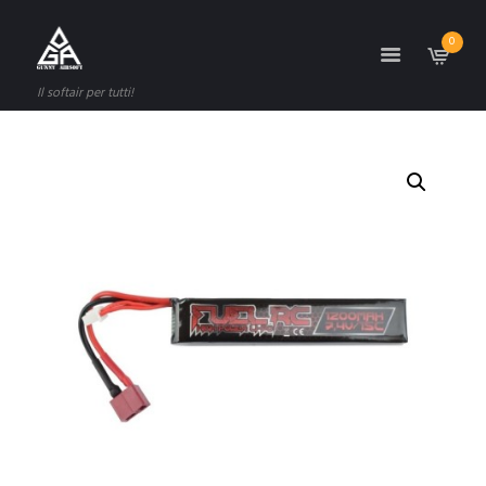
0
Il softair per tutti!