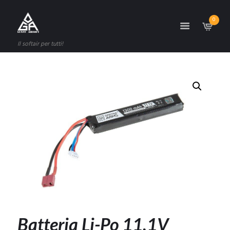
0
Il softair per tutti!
Batteria Li-Po 11,1V