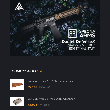
ULTIMI PRODOTTI
Wooden stock for AK74 type replicas
35.00
€
"IVA inclusa"
WADSN module type OGL WD06087
75.00
€
"IVA inclusa"