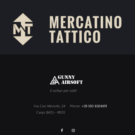
Il softair per tutti!
Via Ciro Menotti, 24
Phone:
+39 350 8308611
Carpi (MO) - 41012