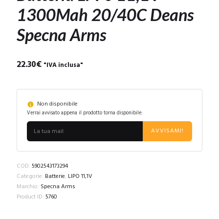
1300Mah 20/40C Deans
Specna Arms
22.30
€
"IVA inclusa"
Non disponibile
Verrai avvisato appena il prodotto torna disponibile:
AVVISAMI!
COD:
5902543173294
Categorie:
Batterie
,
LIPO 11,1V
Marchio:
Specna Arms
Product ID:
5760