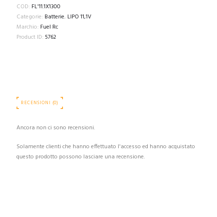
11.1V
COD:
FL'11.1X1300
X
Categorie:
Batterie
,
LIPO 11,1V
1300MAH
Marchio:
Fuel Rc
20C
Product ID:
5762
STICK
quantità
RECENSIONI (0)
Ancora non ci sono recensioni.
Solamente clienti che hanno effettuato l'accesso ed hanno acquistato
questo prodotto possono lasciare una recensione.