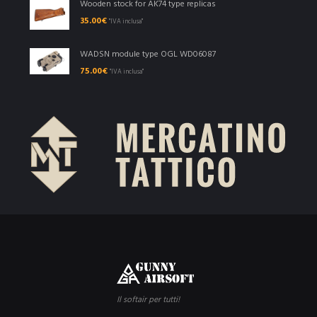
Wooden stock for AK74 type replicas
35.00
€
"IVA inclusa"
WADSN module type OGL WD06087
75.00
€
"IVA inclusa"
Il softair per tutti!