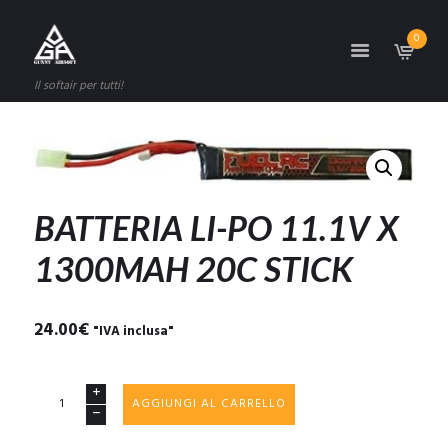
0
Il softair per tutti!
BATTERIA LI-PO 11.1V X
1300MAH 20C STICK
24.00
€
"IVA inclusa"
BATTERIA
AGGIUNGI AL CARRELLO
LI-
PO