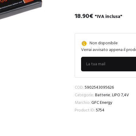
18.90
€
"IVA inclusa"
Non disponibile
Verrai avvisato appena il prod
COD:
5902543095626
Categorie:
Batterie
,
LIPO 7,4V
Marchio:
GFC Energy
Product ID:
5754