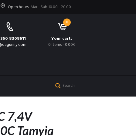
Open hours:
Mar - Sab 10.00 - 20.00
0
 350 8308611
Your cart:
@dagunny.com
0 Items
-
0.00€
C 7,4V
0C Tamyia