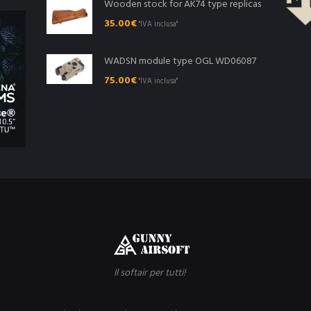
Wooden stock for AK74 type replicas
35.00
€
"IVA inclusa"
WADSN module type OGL WD06087
75.00
€
"IVA inclusa"
Il softair per tutti!