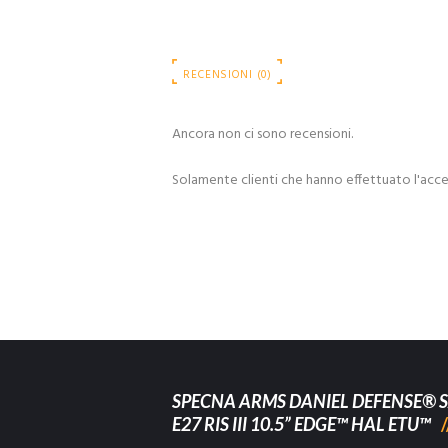
RECENSIONI (0)
Ancora non ci sono recensioni.
Solamente clienti che hanno effettuato l'acc
SPECNA ARMS DANIEL DEFENSE® S
E27 RIS III 10.5” EDGE™ HAL ETU™