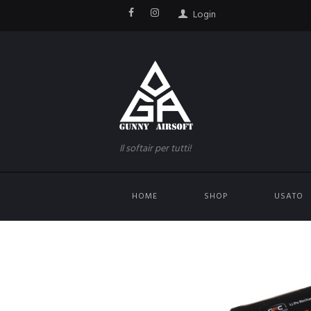
Login
Il softair per tutti!
HOME
SHOP
USATO