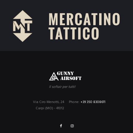
Il softair per tutti!
Via Ciro Menotti, 24
Phone:
+39 350 8308611
Carpi (MO) - 41012