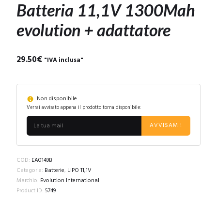
Batteria 11,1V 1300Mah
evolution + adattatore
29.50
€
"IVA inclusa"
Non disponibile
Verrai avvisato appena il prodotto torna disponibile:
AVVISAMI!
COD:
EA0149B
Categorie:
Batterie
,
LIPO 11,1V
Marchio:
Evolution International
Product ID:
5749