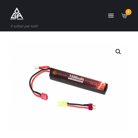
0
Il softair per tutti!