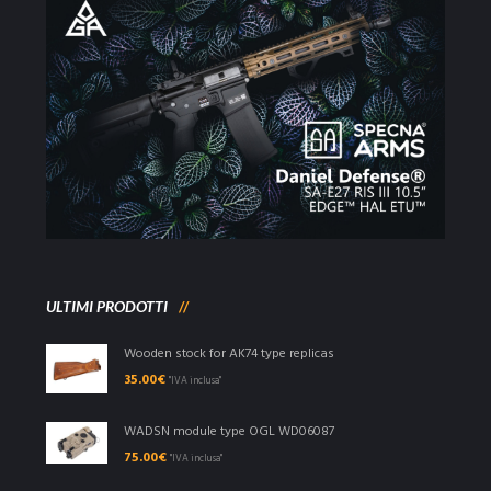
ULTIMI PRODOTTI
Wooden stock for AK74 type replicas
35.00
€
"IVA inclusa"
WADSN module type OGL WD06087
75.00
€
"IVA inclusa"