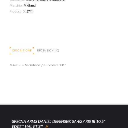
Marchio:
Midland
Product ID:
5741
DESCRIZIONE
RECENSIONI (0)
MA30-L – Microfono / auricolare 2 Pin
SPECNA ARMS DANIEL DEFENSE® SA-E27 RIS III 10.5”
EDGE™ HAL ETU™