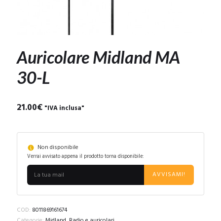
Auricolare Midland MA
30-L
21.00
€
"IVA inclusa"
Non disponibile
Verrai avvisato appena il prodotto torna disponibile:
AVVISAMI!
COD:
8011869161674
Categorie:
Midland
,
Radio e auricolari