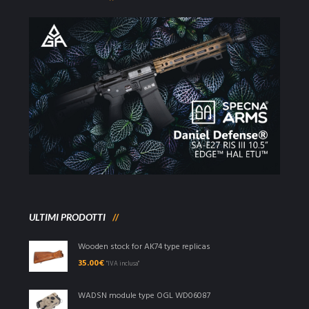
ULTIMI PRODOTTI
Wooden stock for AK74 type replicas
35.00
€
"IVA inclusa"
WADSN module type OGL WD06087