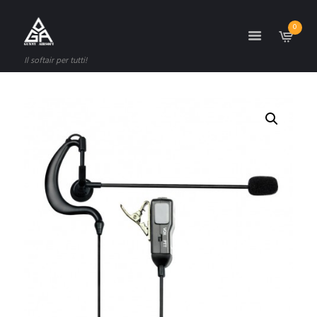
0
Il softair per tutti!