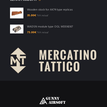
Wooden stock for AK74 type replicas
35.00
€
"IVA inclusa"
WADSN module type OGL WD06087
75.00
€
"IVA inclusa"