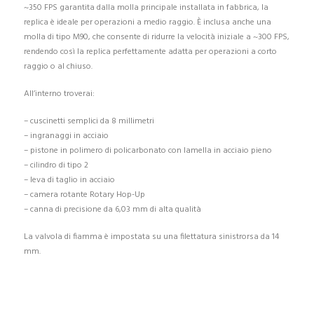
~350 FPS garantita dalla molla principale installata in fabbrica, la
replica è ideale per operazioni a medio raggio. È inclusa anche una
molla di tipo M90, che consente di ridurre la velocità iniziale a ~300 FPS,
rendendo così la replica perfettamente adatta per operazioni a corto
raggio o al chiuso.
All’interno troverai:
– cuscinetti semplici da 8 millimetri
– ingranaggi in acciaio
– pistone in polimero di policarbonato con lamella in acciaio pieno
– cilindro di tipo 2
– leva di taglio in acciaio
– camera rotante Rotary Hop-Up
– canna di precisione da 6,03 mm di alta qualità
La valvola di fiamma è impostata su una filettatura sinistrorsa da 14
mm.