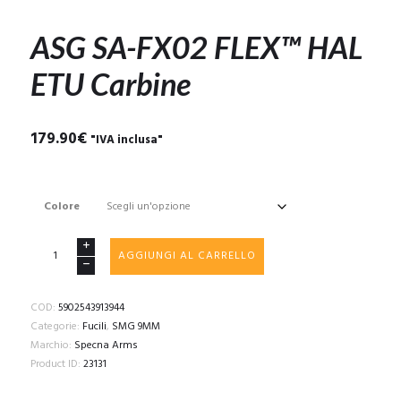
ASG SA-FX02 FLEX™ HAL
ETU Carbine
179.90
€
"IVA inclusa"
Colore
ASG
AGGIUNGI AL CARRELLO
SA-
FX02
FLEX™
COD:
5902543913944
HAL
Categorie:
Fucili
,
SMG 9MM
ETU
Marchio:
Specna Arms
Carbine
Product ID:
23131
quantità