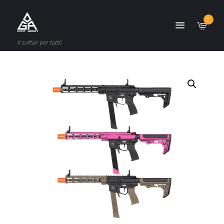
0
Il softair per tutti!