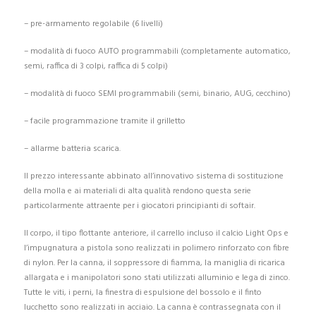
– pre-armamento regolabile (6 livelli)
– modalità di fuoco AUTO programmabili (completamente automatico,
semi, raffica di 3 colpi, raffica di 5 colpi)
– modalità di fuoco SEMI programmabili (semi, binario, AUG, cecchino)
– facile programmazione tramite il grilletto
– allarme batteria scarica.
Il prezzo interessante abbinato all’innovativo sistema di sostituzione
della molla e ai materiali di alta qualità rendono questa serie
particolarmente attraente per i giocatori principianti di softair.
Il corpo, il tipo flottante anteriore, il carrello incluso il calcio Light Ops e
l’impugnatura a pistola sono realizzati in polimero rinforzato con fibre
di nylon. Per la canna, il soppressore di fiamma, la maniglia di ricarica
allargata e i manipolatori sono stati utilizzati alluminio e lega di zinco.
Tutte le viti, i perni, la finestra di espulsione del bossolo e il finto
lucchetto sono realizzati in acciaio. La canna è contrassegnata con il