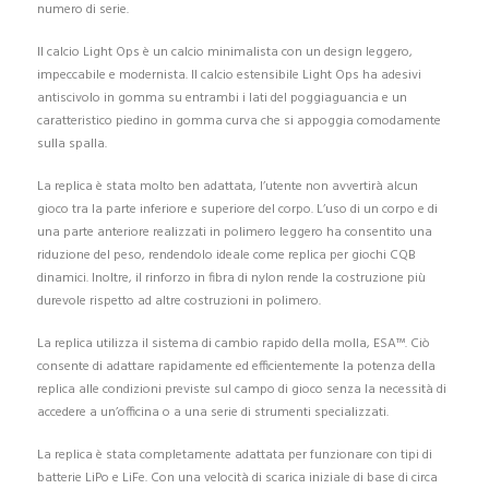
numero di serie.
Il calcio Light Ops è un calcio minimalista con un design leggero,
impeccabile e modernista. Il calcio estensibile Light Ops ha adesivi
antiscivolo in gomma su entrambi i lati del poggiaguancia e un
caratteristico piedino in gomma curva che si appoggia comodamente
sulla spalla.
La replica è stata molto ben adattata, l’utente non avvertirà alcun
gioco tra la parte inferiore e superiore del corpo. L’uso di un corpo e di
una parte anteriore realizzati in polimero leggero ha consentito una
riduzione del peso, rendendolo ideale come replica per giochi CQB
dinamici. Inoltre, il rinforzo in fibra di nylon rende la costruzione più
durevole rispetto ad altre costruzioni in polimero.
La replica utilizza il sistema di cambio rapido della molla, ESA™. Ciò
consente di adattare rapidamente ed efficientemente la potenza della
replica alle condizioni previste sul campo di gioco senza la necessità di
accedere a un’officina o a una serie di strumenti specializzati.
La replica è stata completamente adattata per funzionare con tipi di
batterie LiPo e LiFe. Con una velocità di scarica iniziale di base di circa