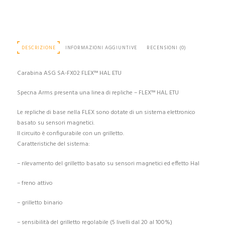
DESCRIZIONE
INFORMAZIONI AGGIUNTIVE
RECENSIONI (0)
Carabina ASG SA-FX02 FLEX™ HAL ETU
Specna Arms presenta una linea di repliche – FLEX™ HAL ETU
Le repliche di base nella FLEX sono dotate di un sistema elettronico
basato su sensori magnetici.
Il circuito è configurabile con un grilletto.
Caratteristiche del sistema:
– rilevamento del grilletto basato su sensori magnetici ed effetto Hal
– freno attivo
– grilletto binario
– sensibilità del grilletto regolabile (5 livelli dal 20 al 100%)