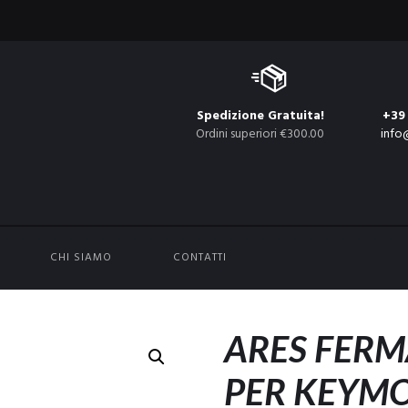
Spedizione Gratuita!
+39
Ordini superiori €300.00
info
CHI SIAMO
CONTATTI
ARES FERM
PER KEYMO