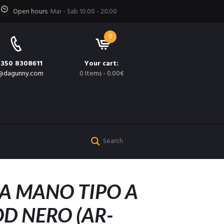
Open hours:
Mar - Sab 10.00 - 20.00
0
 350 8308611
Your cart:
@dagunny.com
0 Items
-
0.00€
A MANO TIPO A
D NERO (AR-