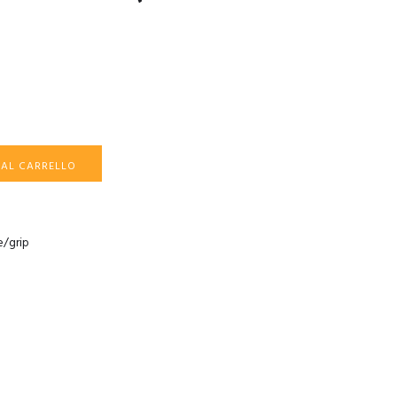
 AL CARRELLO
e/grip