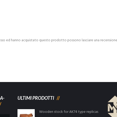
esso ed hanno acquistato questo prodotto possono lasciare una recensione
A-
ULTIMI PRODOTTI
Wooden stock for AK74 type replicas