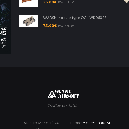
35.00
€
"IVA inclusa"
WADSN module type OGL WD06087
75.00
€
"IVA inclusa"
Il softair per tutti!
Via Ciro Menotti, 24
Phone:
+39 350 8308611