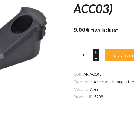
ACC03)
9.00
€
"IVA inclusa"
ARES
AGGIUNGI
FERMA
MANO
COD:
AR'ACC03
TIPO
Categorie:
Accessori
,
Impugnatur
A
Marchio:
Ares
PER
Product ID:
5708
KEYMOD
NERO
(AR-
ACC03)
quantità