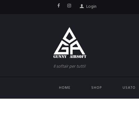
Login
Il softair per tutti!
HOME
SHOP
USATO