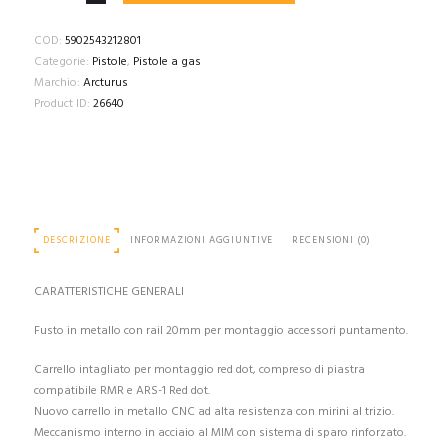
4.3"
Hi-
COD:
5902543212801
Capa
Categorie:
Pistole
,
Pistole a gas
GBB
Marchio:
Arcturus
OR
Product ID:
26640
airsoft
pistol
with
ARS-
1
red
DESCRIZIONE
INFORMAZIONI AGGIUNTIVE
RECENSIONI (0)
dot
sight
quantità
CARATTERISTICHE GENERALI
Fusto in metallo con rail 20mm per montaggio accessori puntamento.
Carrello intagliato per montaggio red dot, compreso di piastra
compatibile RMR e ARS-1 Red dot.
Nuovo carrello in metallo CNC ad alta resistenza con mirini al trizio.
Meccanismo interno in acciaio al MIM con sistema di sparo rinforzato.