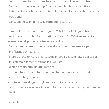
Canna esterna filettata in metallo per attacco silenziatore o tracer.
Canna in ottone con hop up Chamber regolabile ad alta gittata.
Sistema di scarrellamento con tecnologia hard kick e pre shot per super
precisione.
Caricatore 31 colpi in metallo compatibile MARUI.
IL modello ispirato alle match gun 2011 MADE IN USA garantisce
massima compatibilità con parti e accessori CUSTOM sul mercato che
consentono di produrre la tua unica replica.
Componenti interni progettati e realizzati meticolosamente per
un’efficienza senza pari.
Gruppo di scatto, cane e percussore in acciaio MIM di alta qualità per
un sistema altamente affidabile e robusto.
Design ambidestro di tutti i comandi.
Impugnatura sagomata e punteggiata realizzata in fibra di nylon
rinforzata che garantisce
durata, un brandeggio migliorato e comfort eccellente.
Parti in plastica sono realizzate in Polimero alta resistenza, resistenti e
flessibili.
SPECIFICHE