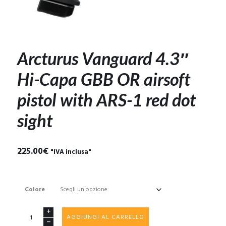
Arcturus Vanguard 4.3″
Hi-Capa GBB OR airsoft
pistol with ARS-1 red dot
sight
225.00
€
"IVA inclusa"
Colore
Arcturus
AGGIUNGI AL CARRELLO
Vanguard