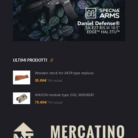
ULTIMI PRODOTTI
Wooden stock for AK74 type replicas
35.00
€
"IVA inclusa"
WADSN module type OGL WD06087
75.00
€
"IVA inclusa"