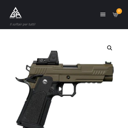
0
Il softair per tutti!