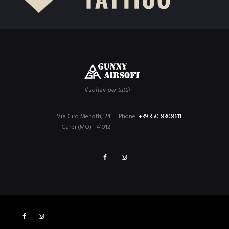
Il softair per tutti!
Via Ciro Menotti, 24
Phone:
+39 350 8308611
Carpi (MO) - 41012