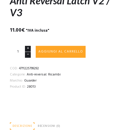
Anti Reversal Latch V2 /
V3
11.00
€
"IVA inclusa"
Anti
AGGIUNGI AL CARRELLO
Reversal
Latch
V2
COD:
4711225799292
/
Categorie:
Anti-reversal
,
Ricambi
V3
Marchio:
Guarder
quantità
Product ID:
28013
DESCRIZIONE
RECENSIONI (0)