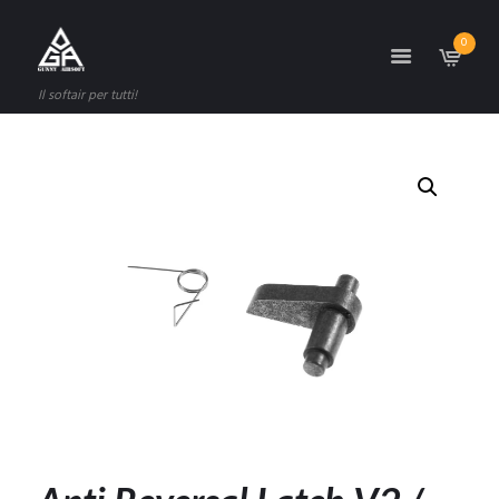
0
Il softair per tutti!