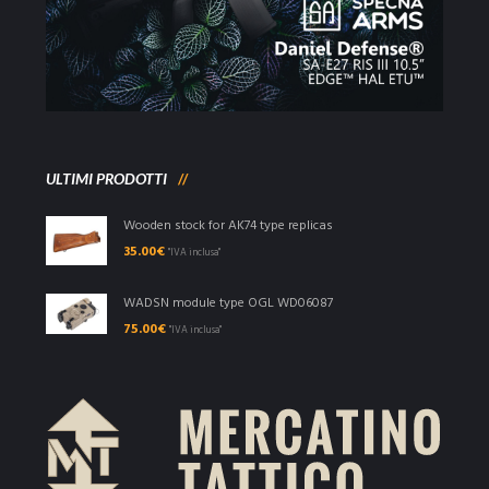
ULTIMI PRODOTTI
Wooden stock for AK74 type replicas
35.00
€
"IVA inclusa"
WADSN module type OGL WD06087
75.00
€
"IVA inclusa"