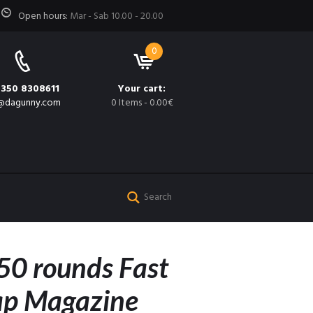
Open hours:
Mar - Sab 10.00 - 20.00
0
 350 8308611
Your cart:
@dagunny.com
0 Items
-
0.00€
 rounds Fast
ap Magazine