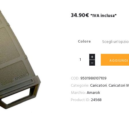
34.90
€
"IVA inclusa"
Colore
AMAROK
AGGIUNGI
250
rounds
COD:
9501986107109
Fast
Categorie:
Caricatori
,
Caricatori
Feed
Marchio:
Amarok
Mid
Product ID:
24568
Cap
Magazine
quantità