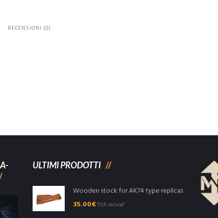
RECENSIONI (0)
A-
ULTIMI PRODOTTI
Wooden stock for AK74 type replicas
35.00
€
"IVA inclusa"