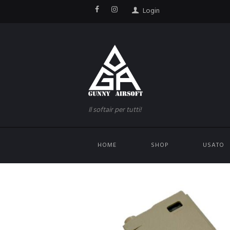
Login
Il softair per tutti!
HOME
SHOP
USATO