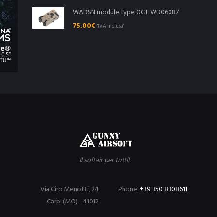
WADSN module type OGL WD06087
75.00
€
"IVA inclusa"
Il softair per tutti!
Via Ciro Menotti, 24
Phone:
+39 350 8308611
Carpi (MO) - 41012