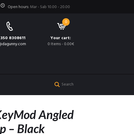
Open hours:
Mar - Sab 10.00 - 20.00
0
 350 8308611
Your cart:
@dagunny.com
0 Items
-
0.00€
KeyMod Angled
p – Black