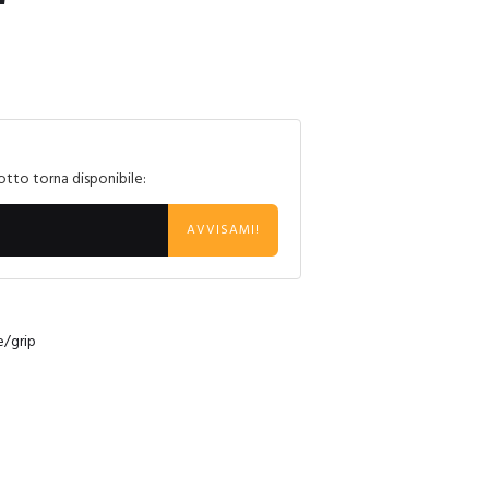
otto torna disponibile:
AVVISAMI!
e/grip