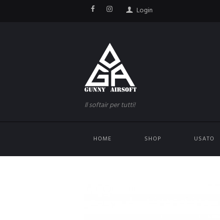
Login
Il softair per tutti!
HOME
SHOP
USATO