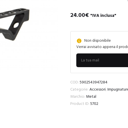
24.00
€
"IVA inclusa"
Non disponibile
Verrai avvisato appena il prod
COD:
5902543947284
Categorie:
Accessori
,
Impugnatur
Marchio:
Metal
Product ID:
5702