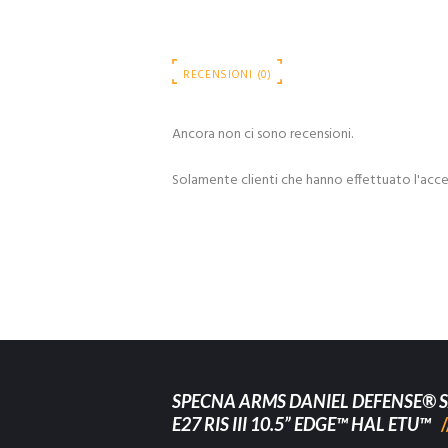
RECENSIONI (0)
Ancora non ci sono recensioni.
Solamente clienti che hanno effettuato l'acc
SPECNA ARMS DANIEL DEFENSE® S
E27 RIS III 10.5” EDGE™ HAL ETU™