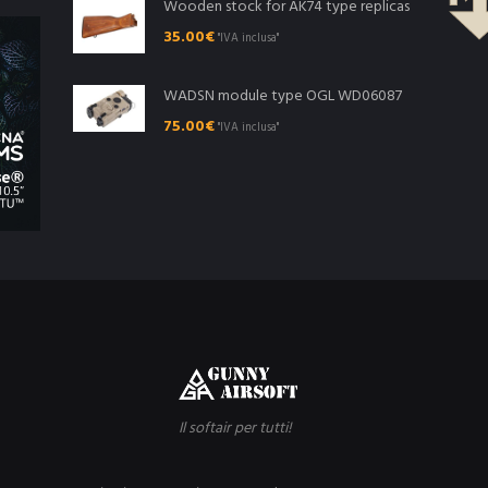
Wooden stock for AK74 type replicas
35.00
€
"IVA inclusa"
WADSN module type OGL WD06087
75.00
€
"IVA inclusa"
Il softair per tutti!