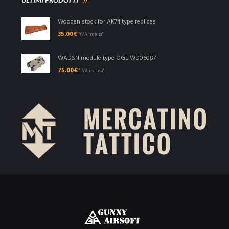
Wooden stock for AK74 type replicas
35.00
€
"IVA inclusa"
WADSN module type OGL WD06087
75.00
€
"IVA inclusa"