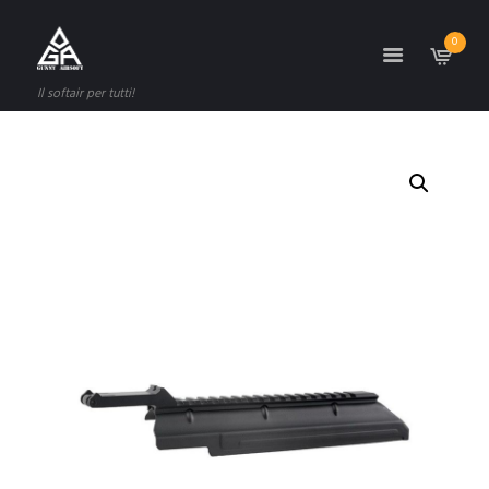
0
Il softair per tutti!