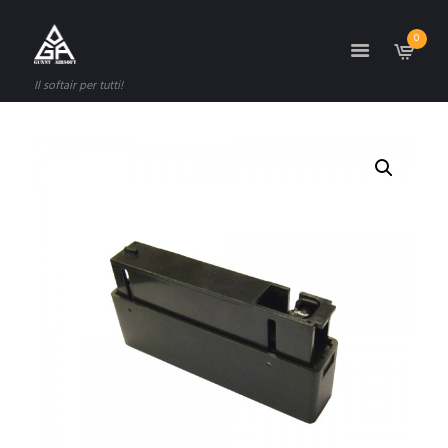
0
Il softair per tutti!