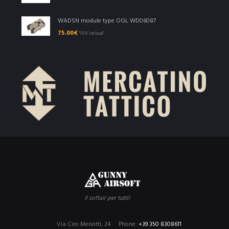
WADSN module type OGL WD06087
75.00
€
"IVA inclusa"
Il softair per tutti!
Via Ciro Menotti, 24
Phone:
+39 350 8308611