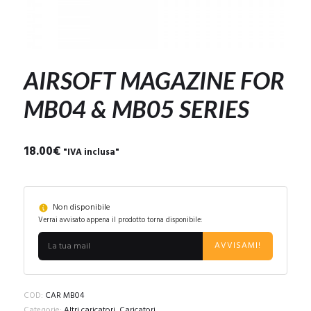
AIRSOFT MAGAZINE FOR
MB04 & MB05 SERIES
18.00
€
"IVA inclusa"
Non disponibile
Verrai avvisato appena il prodotto torna disponibile:
AVVISAMI!
COD:
CAR MB04
Categorie:
Altri caricatori
,
Caricatori