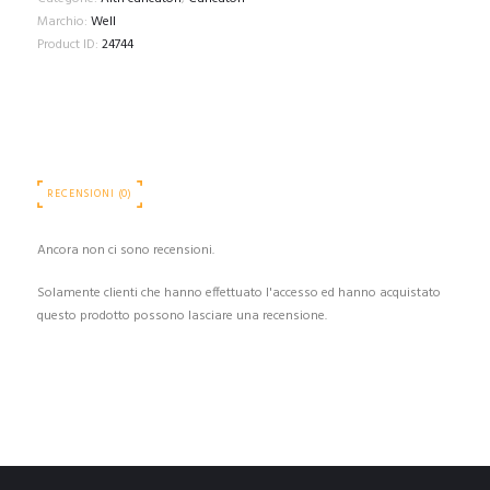
Marchio:
Well
Product ID:
24744
RECENSIONI (0)
Ancora non ci sono recensioni.
Solamente clienti che hanno effettuato l'accesso ed hanno acquistato
questo prodotto possono lasciare una recensione.