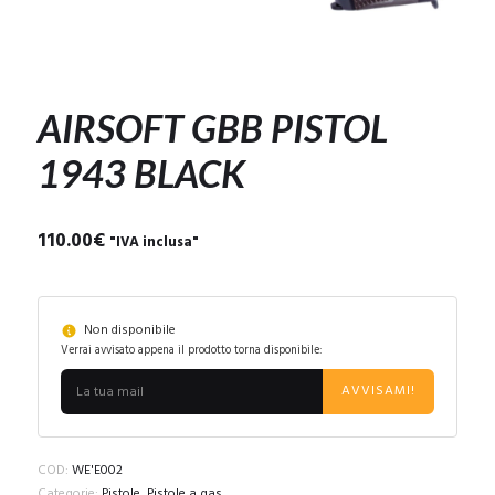
AIRSOFT GBB PISTOL
1943 BLACK
110.00
€
"IVA inclusa"
Non disponibile
Verrai avvisato appena il prodotto torna disponibile:
AVVISAMI!
COD:
WE'E002
Categorie:
Pistole
,
Pistole a gas