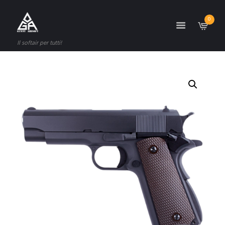
0
Il softair per tutti!