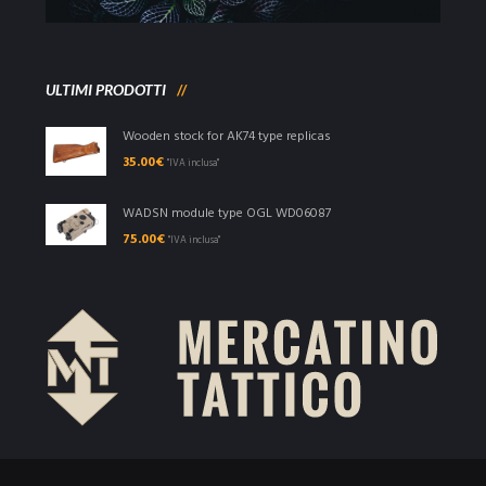
ULTIMI PRODOTTI
Wooden stock for AK74 type replicas
35.00
€
"IVA inclusa"
WADSN module type OGL WD06087
75.00
€
"IVA inclusa"