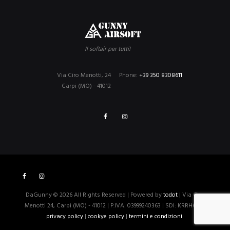
Il softair per tutti!
Via Ciro Menotti, 24
Phone:
+39 350 8308611
Carpi (MO) - 41012
DaGunny © 2026 All Rights Reserved | Powered by
todot
| Via Ciro
Menotti 24, Carpi (MO) - 41012 | P.IVA: 03999240363 | SDI: KRRH6B9 |
privacy policy
|
cookye policy
|
termini e condizioni