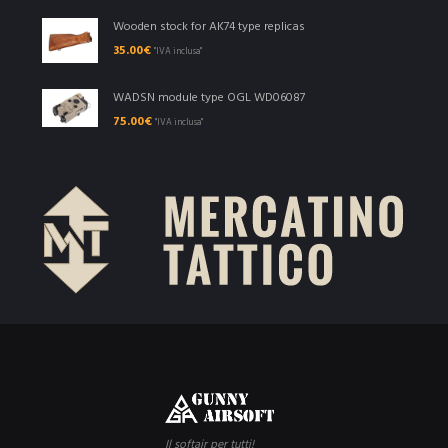
Wooden stock for AK74 type replicas
35.00
€
"IVA inclusa"
WADSN module type OGL WD06087
75.00
€
"IVA inclusa"
Il softair per tutti!