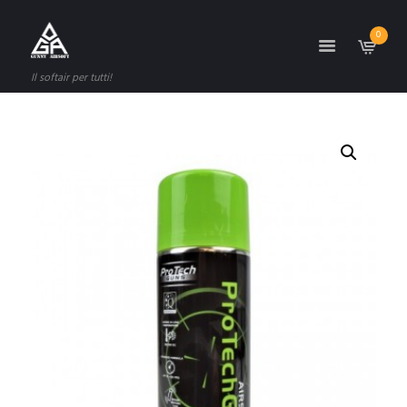
0
Il softair per tutti!