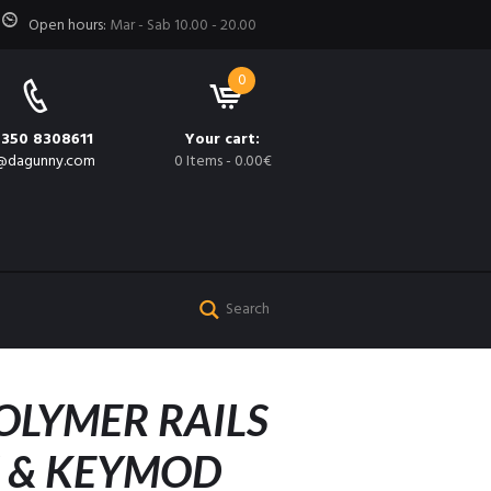
Open hours:
Mar - Sab 10.00 - 20.00
0
 350 8308611
Your cart:
@dagunny.com
0 Items
-
0.00€
OLYMER RAILS
 & KEYMOD