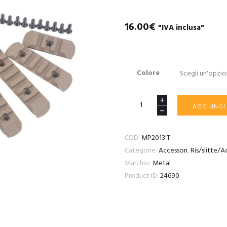
16.00
€
"IVA inclusa"
Colore
5x
AGGIUNGI
20mm
POLYMER
COD:
MP2013'T
RAILS
Categorie:
Accessori
,
Ris/slitte/A
FOR
Marchio:
Metal
M-
Product ID:
24690
LOK
&
KEYMOD
quantità