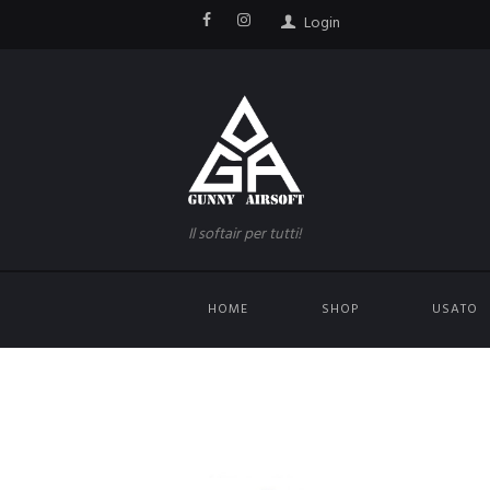
Login
Il softair per tutti!
HOME
SHOP
USATO