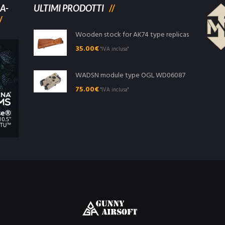
A-
ULTIMI PRODOTTI
Wooden stock for AK74 type replicas
35.00
€
"IVA inclusa"
WADSN module type OGL WD06087
75.00
€
"IVA inclusa"