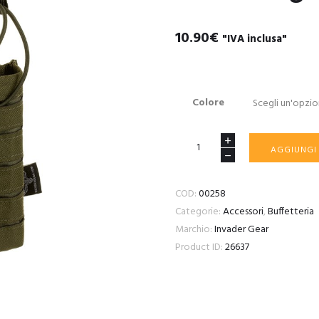
10.90
€
"IVA inclusa"
Colore
5.56
AGGIUNGI
Single
Direct
COD:
00258
Action
Categorie:
Accessori
,
Buffetteria
Gen
Marchio:
Invader Gear
II
Product ID:
26637
Mag
Pouch
quantità