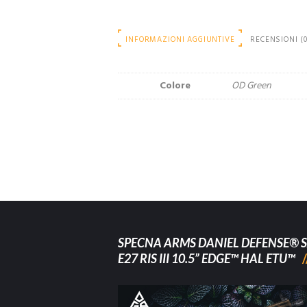
INFORMAZIONI AGGIUNTIVE
RECENSIONI (0
Colore
OD Green
SPECNA ARMS DANIEL DEFENSE® S
E27 RIS III 10.5” EDGE™ HAL ETU™