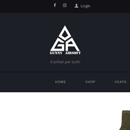
Login
Il softair per tutti!
HOME
SHOP
USATO