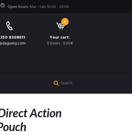
Open hours:
Mar - Sab 10.00 - 20.00
0
 350 8308611
Your cart:
@dagunny.com
0 Items
-
0.00€
Direct Action
Pouch