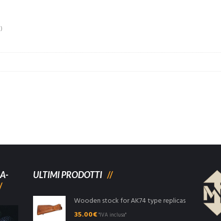
)
A-
ULTIMI PRODOTTI
Wooden stock for AK74 type replicas
35.00
€
"IVA inclusa"