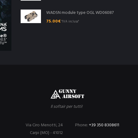
WADSN module type OGL WD06087
75.00
€
"IVA inclusa"
Il softair per tutti!
Via Ciro Menotti, 24
Phone:
+39 350 8308611
Carpi (MO) - 41012