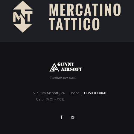
Il softair per tutti!
Via Ciro Menotti, 24
Phone:
+39 350 8308611
Carpi (MO) - 41012