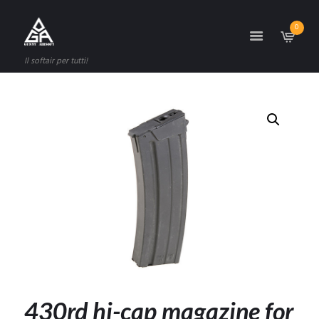
0
Il softair per tutti!
430rd hi-cap magazine for