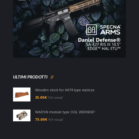
ULTIMI PRODOTTI
Wooden stock for AK74 type replicas
35.00
€
"IVA inclusa"
WADSN module type OGL WD06087
75.00
€
"IVA inclusa"