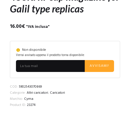
Galil type replicas
16.00
€
"IVA inclusa"
Non disponibile
Verrai avvisato appena il prodotto torna disponibile:
AVVISAMI!
COD:
5902543070869
Categorie:
Altri caricatori
,
Caricatori
Marchio:
Cyma
Product ID:
23274