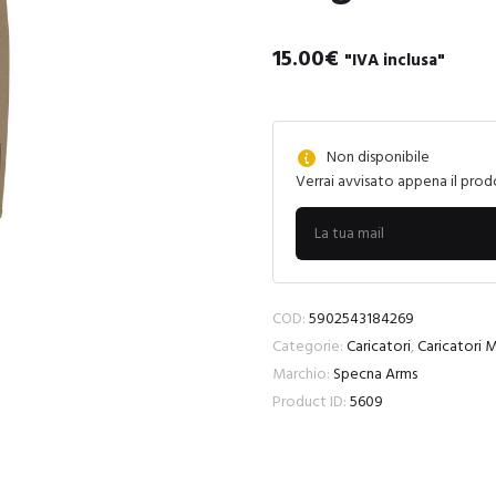
15.00
€
"IVA inclusa"
Non disponibile
Verrai avvisato appena il prod
COD:
5902543184269
Categorie:
Caricatori
,
Caricatori
Marchio:
Specna Arms
Product ID:
5609