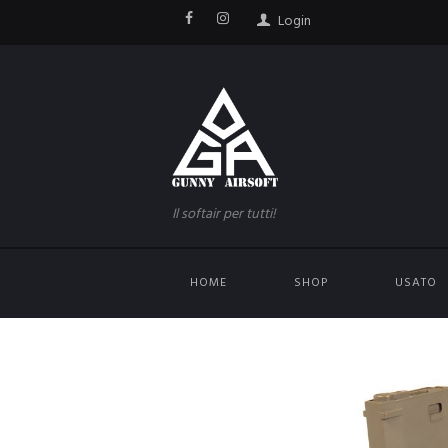
Login
Il softair per tutti!
HOME
SHOP
USATO