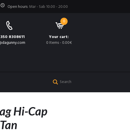
Open hours:
Mar - Sab 10.00 - 20.00
0
 350 8308611
Your cart:
@dagunny.com
0 Items
-
0.00€
ag Hi-Cap
 Tan