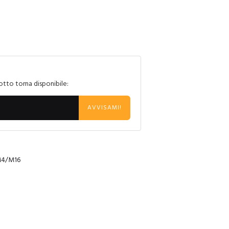
otto torna disponibile:
AVVISAMI!
 M4/M16