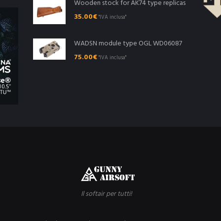
Wooden stock for AK74 type replicas
35.00
€
"IVA inclusa"
WADSN module type OGL WD06087
75.00
€
"IVA inclusa"
Il softair per tutti!