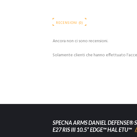
RECENSIONI (0)
Ancora non ci sono recensioni.
Solamente clienti che hanno effettuato l'acc
SPECNA ARMS DANIEL DEFENSE® S
E27 RIS III 10.5” EDGE™ HAL ETU™