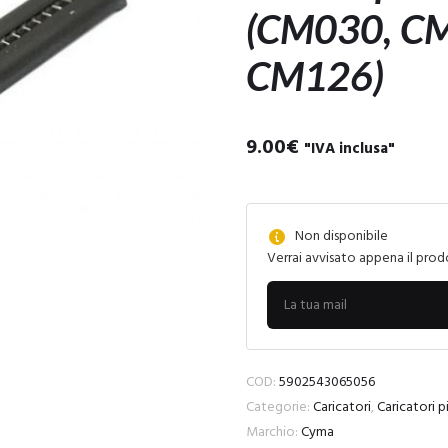
(CM030, C
CM126)
9.00
€
"IVA inclusa"
Non disponibile
Verrai avvisato appena il prod
COD:
5902543065056
Categorie:
Caricatori
,
Caricatori p
Marchio:
Cyma