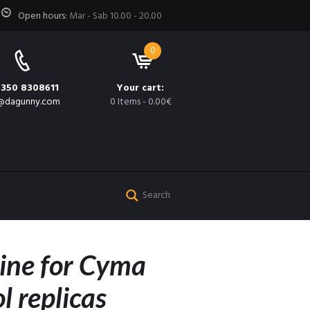
Open hours:
Mar - Sab 10.00 - 20.00
0
 350 8308611
Your cart:
@dagunny.com
0 Items
-
0.00€
ine for Cyma
ol replicas