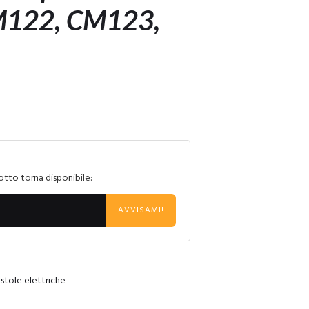
M122, CM123,
otto torna disponibile:
AVVISAMI!
istole elettriche