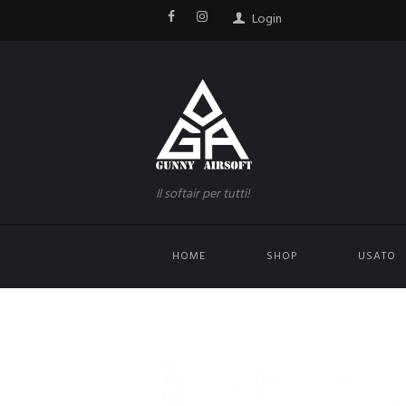
Login
Il softair per tutti!
HOME
SHOP
USATO