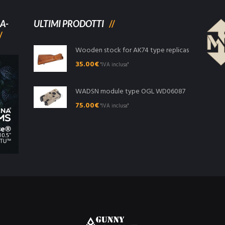
A-
ULTIMI PRODOTTI
Wooden stock for AK74 type replicas
35.00
€
"IVA inclusa"
WADSN module type OGL WD06087
75.00
€
"IVA inclusa"