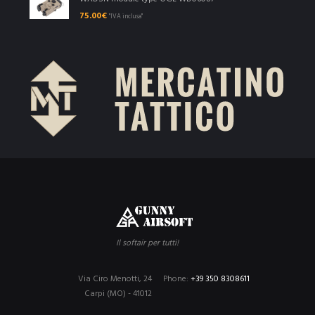
75.00
€
"IVA inclusa"
Il softair per tutti!
Via Ciro Menotti, 24
Phone:
+39 350 8308611
Carpi (MO) - 41012