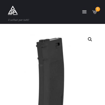
0
Il softair per tutti!