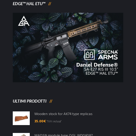
EDGE™ HAL ETU™
ULTIMI PRODOTTI
Wooden stock for AK74 type replicas
35.00
€
"IVA inclusa"
WADSN module type OGL WD06087