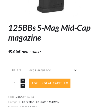
125BBs S-Mag Mid-Cap
magazine
15.00
€
"IVA inclusa"
Colore
125BBs
AGGIUNGI AL CARRELLO
S-
Mag
Mid-
COD:
5902543184184
Cap
Categorie:
Caricatori
,
Caricatori M4/M16
magazine