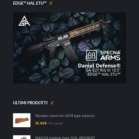
EDGE™ HAL ETU™
ULTIMI PRODOTTI
Wooden stock for AK74 type replicas
35.00
€
"IVA inclusa"
WADSN module type OGL WD06087