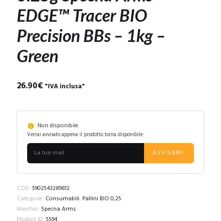
EDGE™ Tracer BIO
Precision BBs – 1kg –
Green
26.90
€
"IVA inclusa"
Non disponibile
Verrai avvisato appena il prodotto torna disponibile:
AVVISAMI!
COD:
5902543289612
Categorie:
Consumabili
,
Pallini BIO 0,25
Marchio:
Specna Arms
Product ID:
5594