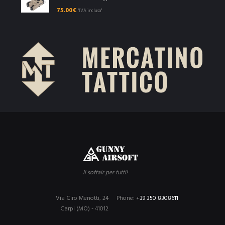
75.00
€
"IVA inclusa"
Il softair per tutti!
Via Ciro Menotti, 24
Phone:
+39 350 8308611
Carpi (MO) - 41012