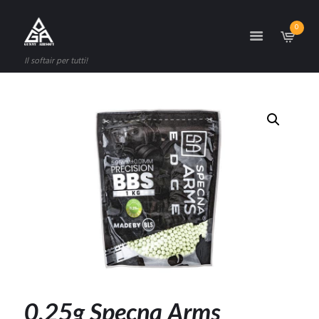
0
Il softair per tutti!
0.25g Specna Arms